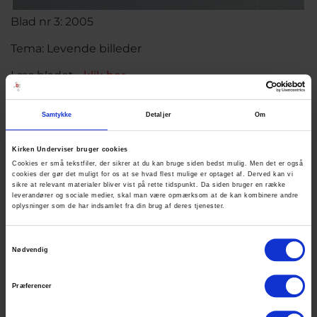
Blad nr 3: 2005
Tema: Levende billeder
Læs bladet -
klik her
Samtykke
Detaljer
Om
Kirken Underviser bruger cookies
Cookies er små tekstfiler, der sikrer at du kan bruge siden bedst mulig. Men det er også
cookies der gør det muligt for os at se hvad flest mulige er optaget af. Derved kan vi
sikre at relevant materialer bliver vist på rette tidspunkt. Da siden bruger en række
leverandører og sociale medier, skal man være opmærksom at de kan kombinere andre
oplysninger som de har indsamlet fra din brug af deres tjenester.
Samtykkevalg
Nødvendig
Præferencer